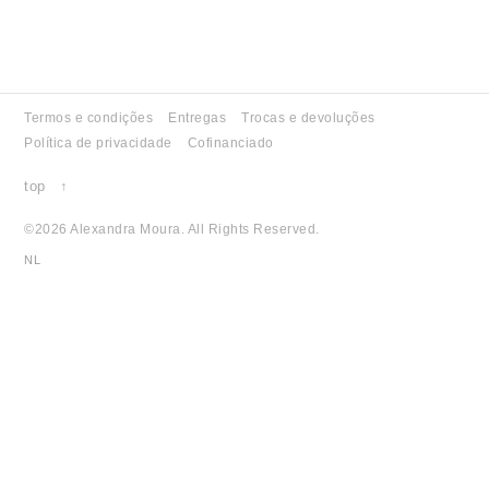
SUMMER 21
WINTER 20
Termos e condições
Entregas
Trocas e devoluções
SUMMER 20
Política de privacidade
Cofinanciado
WINTER 19
top ↑
SUMMER 19
©2026 Alexandra Moura. All Rights Reserved.
WINTER 18
NL
SUMMER 18
WINTER 17
SUMMER 17
WINTER 16