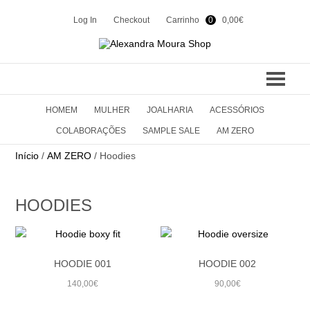
Log In
Checkout
Carrinho
0
0,00
€
HOMEM
MULHER
JOALHARIA
ACESSÓRIOS
COLEÇÕES
COLABORAÇÕES
SAMPLE SALE
AM ZERO
SUMMER 24
CONTACTOS
Início
/
AM ZERO
/ Hoodies
WINTER 23
SHOP
HOODIES
SUMMER 23
WINTER 22
EN
PT
HOODIE 001
HOODIE 002
SUMMER 22
140,00
€
90,00
€
WINTER 21