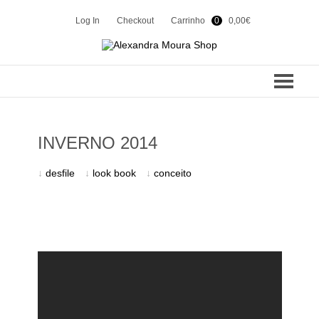
Log In
Checkout
Carrinho
0
0,00
€
COLEÇÕES
INVERNO 2014
SUMMER 24
CONTACTOS
↓
desfile
↓
look book
↓
conceito
WINTER 23
SHOP
SUMMER 23
WINTER 22
EN
PT
SUMMER 22
WINTER 21