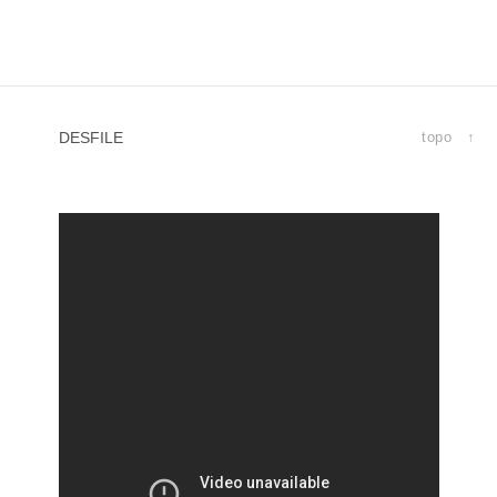
SUMMER 16
WINTER 15
SUMMER 15
DESFILE
topo ↑
WINTER 14
SUMMER 14