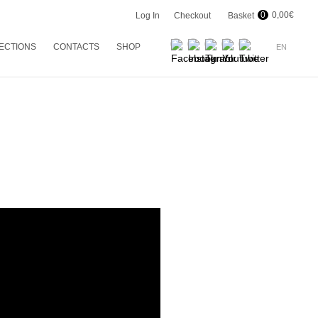
0
0,00
€
Log In
Checkout
Basket
ECTIONS
CONTACTS
SHOP
EN
G 2024
EN
R 2023
PT
ER 23
R 22
ER 22
R 21
ER 21
R 20
ER 20
R 19
ER 19
R 18